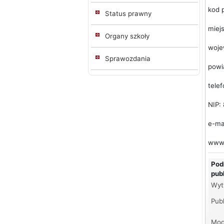
kod 
Status prawny
miej
Organy szkoły
woje
Sprawozdania
powi
telef
NIP:
e-ma
www: 
Pod
pub
Wyt
Publ
Mod