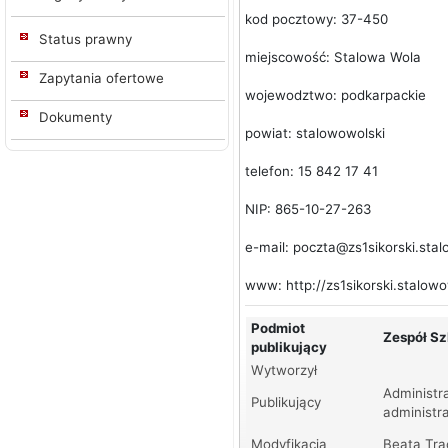
kod pocztowy: 37-450
Status prawny
miejscowość: Stalowa Wola
Zapytania ofertowe
wojewodztwo: podkarpackie
Dokumenty
powiat: stalowowolski
telefon: 15 842 17 41
NIP: 865-10-27-263
e-mail: poczta@zs1sikorski.stal
www: http://zs1sikorski.stalowo
Podmiot
Zespół Sz
publikujący
Wytworzył
Administra
Publikujący
administr
Modyfikacja
Beata Tra