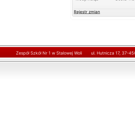
Rejestr zmian
Zespół Szkół Nr 1 w Stalowej Woli
ul. Hutnicza 17, 37-4