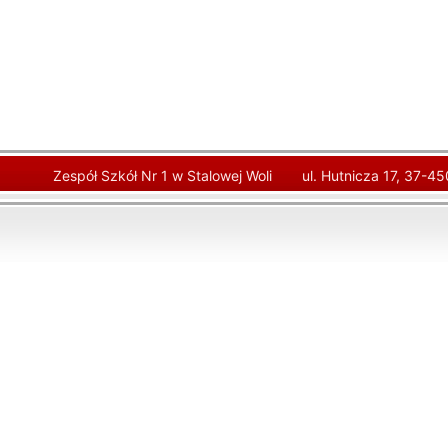
Zespół Szkół Nr 1 w Stalowej Woli
ul. Hutnicza 17, 37-4