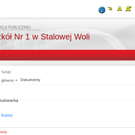
kół Nr 1 w Stalowej Woli
 tutaj:
Dokumenty
a główna
Od:
Od:
Fraza:
Do:
Treści archiwal
zukiwarka
Szukaj
Statuty
atuty