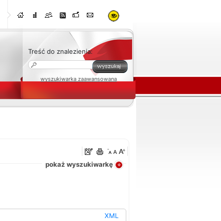
Treść do znalezienia:
wyszukiwarka zaawansowana
oraz
ne
pokaż wyszukiwarkę
XML