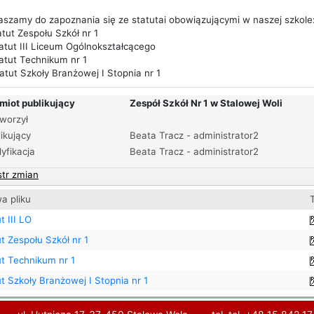
aszamy do zapoznania się ze statutai obowiązującymi w naszej szkole
atut Zespołu Szkół nr 1
tatut III Liceum Ogólnokształcącego
tatut Technikum nr 1
atut Szkoły Branżowej I Stopnia nr 1
miot publikujący
Zespół Szkół Nr 1 w Stalowej Woli
worzył
ikujący
Beata Tracz - administrator2
yfikacja
Beata Tracz - administrator2
str zmian
a pliku
t III LO
t Zespołu Szkół nr 1
ut Technikum nr 1
t Szkoły Branżowej I Stopnia nr 1