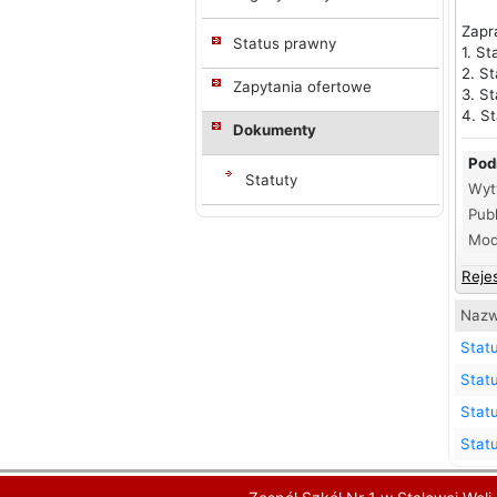
Zapr
Status prawny
1. St
2. S
Zapytania ofertowe
3. S
4. St
Dokumenty
Pod
Statuty
Wyt
Publ
Mod
Reje
Nazw
Statu
Statu
Stat
Statu