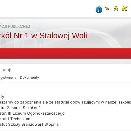
kół Nr 1 w Stalowej Woli
 tutaj:
Dokumenty
a główna
uty
aszamy do zapoznania się ze statutai obowiązującymi w naszej szkole
atut Zespołu Szkół nr 1
atut III Liceum Ogólnokształcącego
atut I Technikum
atut Szkoły Branżowej I Stopnia