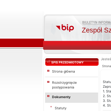
Zespół Sz
Jesteś
SPIS PRZEDMIOTOWY
Stron
Strona główna
Stat
Rozstrzygnięcie
Zapr
postępowania
1. St
2. St
Dokumenty
3. St
4. St
Statuty