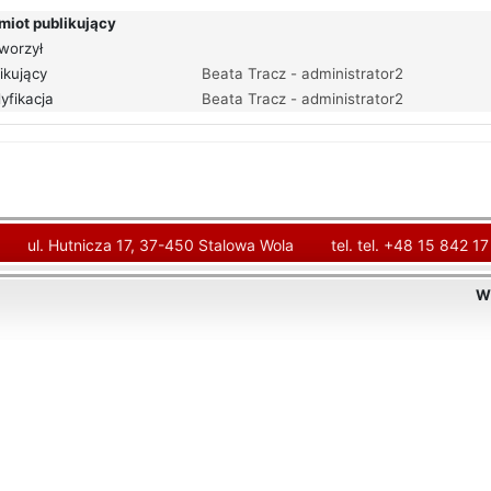
miot publikujący
worzył
ikujący
Beata Tracz - administrator2
yfikacja
Beata Tracz - administrator2
ul. Hutnicza 17, 37-450 Stalowa Wola
tel. tel. +48 15 842 17
W