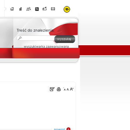
Treść do znalezienia:
wyszukiwarka zaawansowana
:
powrot